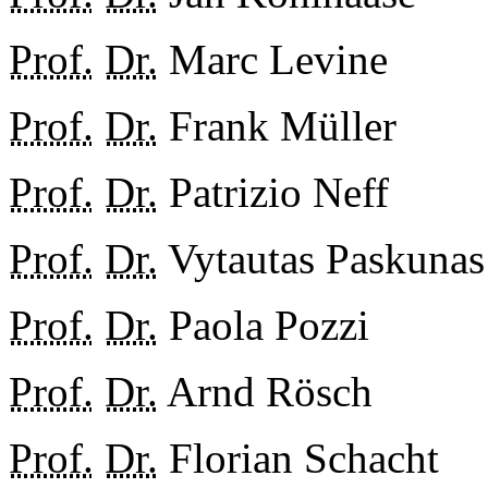
Prof.
Dr.
Marc Levine
Prof.
Dr.
Frank Müller
Prof.
Dr.
Patrizio Neff
Prof.
Dr.
Vytautas Paskunas
Prof.
Dr.
Paola Pozzi
Prof.
Dr.
Arnd Rösch
Prof.
Dr.
Florian Schacht