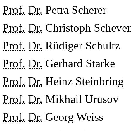
Prof.
Dr.
Petra Scherer
Prof.
Dr.
Christoph Scheve
Prof.
Dr.
Rüdiger Schultz
Prof.
Dr.
Gerhard Starke
Prof.
Dr.
Heinz Steinbring
Prof.
Dr.
Mikhail Urusov
Prof.
Dr.
Georg Weiss