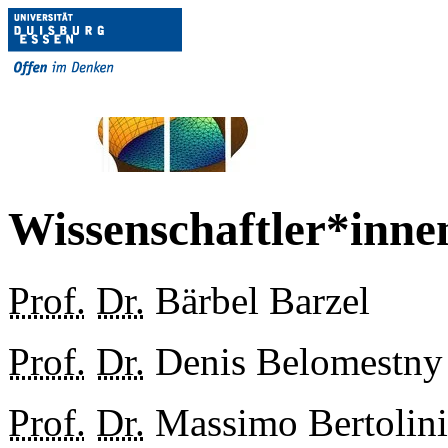
Wissenschaftler*inne
Prof.
Dr.
Bärbel Barzel
Prof.
Dr.
Denis Belomestny
Prof.
Dr.
Massimo Bertolini