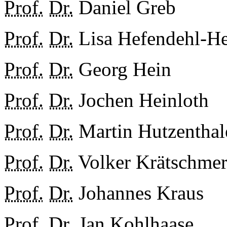
Prof.
Dr.
Daniel Greb
Prof.
Dr.
Lisa Hefendehl-H
Prof.
Dr.
Georg Hein
Prof.
Dr.
Jochen Heinloth
Prof.
Dr.
Martin Hutzenthal
Prof.
Dr.
Volker Krätschme
Prof.
Dr.
Johannes Kraus
Prof.
Dr.
Jan Kohlhaase