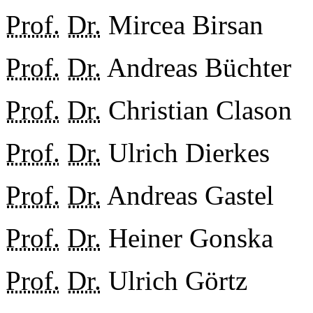
Prof.
Dr.
Mircea Birsan
Prof.
Dr.
Andreas Büchter
Prof.
Dr.
Christian Clason
Prof.
Dr.
Ulrich Dierkes
Prof.
Dr.
Andreas Gastel
Prof.
Dr.
Heiner Gonska
Prof.
Dr.
Ulrich Görtz