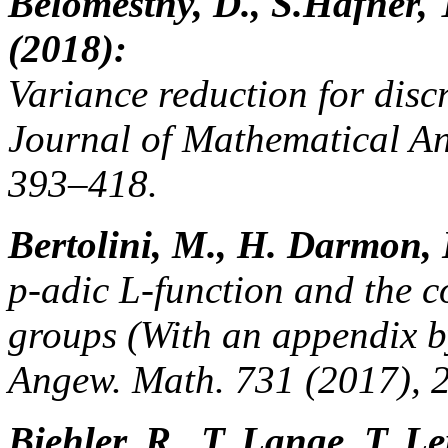
Belomestny, D., S.Häfner,
(2018):
Variance reduction for discr
Journal of Mathematical An
393–418.
Bertolini, M., H. Darmon,
p-adic L-function and the c
groups (With an appendix b
Angew. Math. 731 (2017), 
Biehler, R., T. Lange, T. L