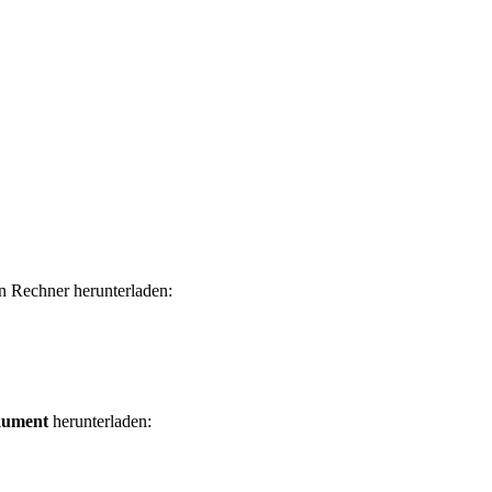
n Rechner herunterladen:
kument
herunterladen: