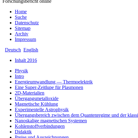
Forschungsbericht online
Home
Suche
Datenschutz
Sitemap
Archiv
Impressum
Deutsch
English
Inhalt 2016
Physik
Intro
Energieumwandlung — Thermoelektrik
Eine Super-Zeitlupe für Plasmonen
2D-Materialien
Übergangsmetalloxide
Magnetische Kühlung
Experimentelle Astrophysik
Übergangsbereich zwischen dem Quantenregime und der klass
Nanoskalige magnetischen Systemen
Kohlenstoffverbindungen
Didaktik
Preise und Auszeichnungen