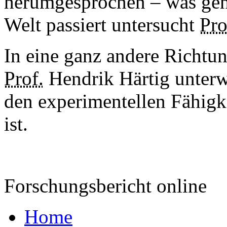
herumgesprochen – was ge
Welt passiert untersucht
Pro
In eine ganz andere Richtu
Prof.
Hendrik Härtig unterwe
den experimentellen Fähigk
ist.
Forschungsbericht online
Home