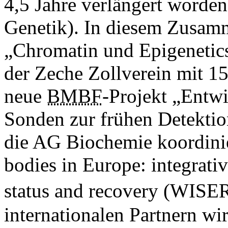
4,5 Jahre verlängert worde
Genetik). In diesem Zusam
„Chromatin und Epigenetics
der Zeche Zollverein mit 1
neue
BMBF
-Projekt „Entw
Sonden zur frühen Detektio
die AG Biochemie koordini
bodies in Europe: integrativ
status and recovery (WISE
internationalen Partnern w