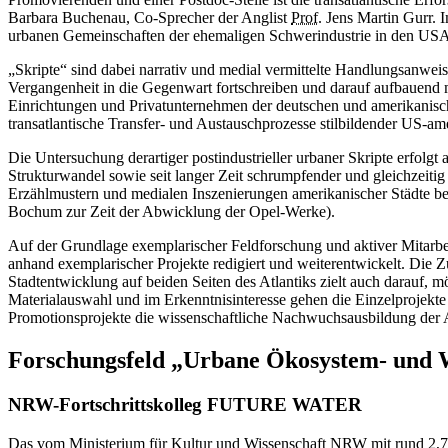
Barbara Buchenau, Co-Sprecher der Anglist
Prof.
Jens Martin Gurr. I
urbanen Gemeinschaften der ehemaligen Schwerindustrie in den USA
„Skripte“ sind dabei narrativ und medial vermittelte Handlungsanwei
Vergangenheit in die Gegenwart fortschreiben und darauf aufbauend 
Einrichtungen und Privatunternehmen der deutschen und amerikanisch
transatlantische Transfer- und Austauschprozesse stilbildender US-a
Die Untersuchung derartiger postindustrieller urbaner Skripte erfol
Strukturwandel sowie seit langer Zeit schrumpfender und gleichzeitig
Erzählmustern und medialen Inszenierungen amerikanischer Städte bedi
Bochum zur Zeit der Abwicklung der Opel-Werke).
Auf der Grundlage exemplarischer Feldforschung und aktiver Mitarbeit
anhand exemplarischer Projekte redigiert und weiterentwickelt. Die 
Stadtentwicklung auf beiden Seiten des Atlantiks zielt auch darauf, m
Materialauswahl und im Erkenntnisinteresse gehen die Einzelprojekte 
Promotionsprojekte die wissenschaftliche Nachwuchsausbildung der Ame
Forschungsfeld „Urbane Ökosystem- und 
NRW-Fortschrittskolleg FUTURE WATER
Das vom Ministerium für Kultur und Wissenschaft
NRW
mit rund 2,7