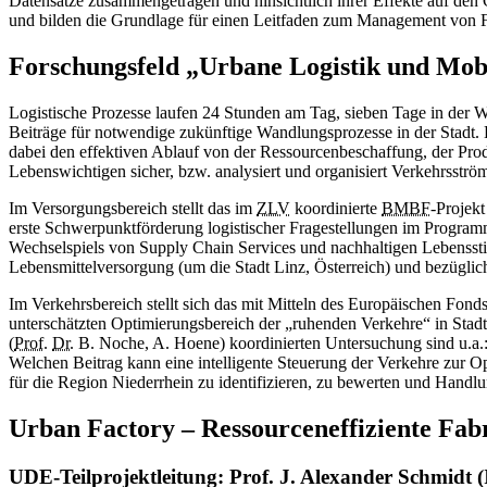
Datensätze zusammengetragen und hinsichtlich ihrer Effekte auf den
und bilden die Grundlage für einen Leitfaden zum Management von Fl
Forschungsfeld „Urbane Logistik und Mobi
Logistische Prozesse laufen 24 Stunden am Tag, sieben Tage in der W
Beiträge für notwendige zukünftige Wandlungsprozesse in der Stadt. L
dabei den effektiven Ablauf von der Ressourcenbeschaffung, der Prod
Lebenswichtigen sicher, bzw. analysiert und organisiert Verkehrsstr
Im Versorgungsbereich stellt das im
ZLV
koordinierte
BMBF
-Projek
erste Schwerpunktförderung logistischer Fragestellungen im Program
Wechselspiels von Supply Chain Services und nachhaltigen Lebensstil
Lebensmittelversorgung (um die Stadt Linz, Österreich) und bezügl
Im Verkehrsbereich stellt sich das mit Mitteln des Europäischen Fon
unterschätzten Optimierungsbereich der „ruhenden Verkehre“ in Sta
(
Prof.
Dr.
B. Noche, A. Hoene) koordinierten Untersuchung sind u.a
Welchen Beitrag kann eine intelligente Steuerung der Verkehre zur O
für die Region Niederrhein zu identifizieren, zu bewerten und Handl
Urban Factory – Ressourceneffiziente Fabr
UDE-Teilprojektleitung: Prof. J. Alexander Schmidt 