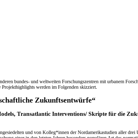
nderen bundes- und weltweiten Forschungszentren mit urbanem Forschun
 Projekthighlights werden im Folgenden skizziert.
schaftliche Zukunftsentwürfe“
dels, Transatlantic Interventions/ Skripte für die Zuk
ngesiedelten und von Kolleg*innen der Nordamerikastudien aller drei
rschung einer in den letzten Jahren besonders populären Art des normat