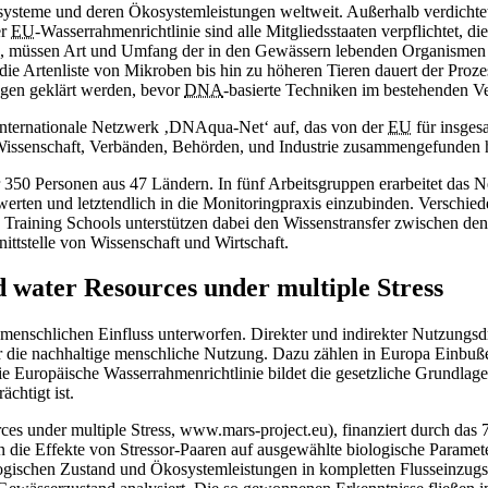
teme und deren Ökosystemleistungen weltweit. Außerhalb verdichteter 
er
EU
-Wasserrahmenrichtlinie sind alle Mitgliedsstaaten verpflichtet, 
 müssen Art und Umfang der in den Gewässern lebenden Organismen gena
die Artenliste von Mikroben bis hin zu höheren Tieren dauert der Proz
agen geklärt werden, bevor
DNA
-basierte Techniken im bestehenden V
e internationale Netzwerk ‚DNAqua-Net‘ auf, das von der
EU
für insges
s Wissenschaft, Verbänden, Behörden, und Industrie zusammengefunden 
er 350 Personen aus 47 Ländern. In fünf Arbeitsgruppen erarbeitet da
ewerten und letztendlich in die Monitoringpraxis einzubinden. Verschi
aining Schools unterstützen dabei den Wissenstransfer zwischen den
ttstelle von Wissenschaft und Wirtschaft.
water Resources under multiple Stress
nschlichen Einfluss unterworfen. Direkter und indirekter Nutzungsdr
 die nachhaltige menschliche Nutzung. Dazu zählen in Europa Einbußen
 Europäische Wasserrahmenrichtlinie bildet die gesetzliche Grundlage
chtigt ist.
 under multiple Stress, www.mars-project.eu), finanziert durch das 
ie Effekte von Stressor-Paaren auf ausgewählte biologische Parameter
logischen Zustand und Ökosystemleistungen in kompletten Flusseinzug