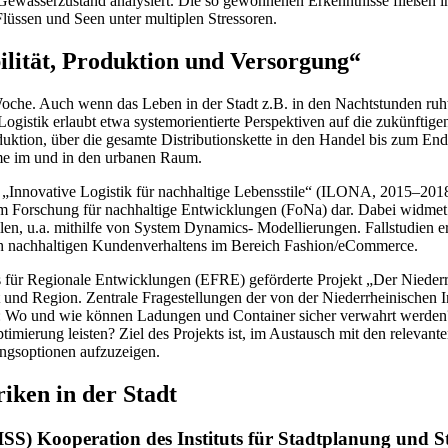
 Gewässerzustand analysiert. Die so gewonnenen Erkenntnisse fließen
üssen und Seen unter multiplen Stressoren.
lität, Produktion und Versorgung“
oche. Auch wenn das Leben in der Stadt z.B. in den Nachtstunden ruht,
ogistik erlaubt etwa systemorientierte Perspektiven auf die zukünftige
uktion, über die gesamte Distributionskette in den Handel bis zum End
öme im und in den urbanen Raum.
t „Innovative Logistik für nachhaltige Lebensstile“ (ILONA, 2015–2
m Forschung für nachhaltige Entwicklungen (FoNa) dar. Dabei widmet s
en, u.a. mithilfe von System Dynamics- Modellierungen. Fallstudien e
ich nachhaltigen Kundenverhaltens im Bereich Fashion/eCommerce.
ds für Regionale Entwicklungen (EFRE) geförderte Projekt „Der Niederr
dt und Region. Zentrale Fragestellungen der von der Niederrheinisch
.: Wo und wie können Ladungen und Container sicher verwahrt werden
ptimierung leisten? Ziel des Projekts ist, im Austausch mit den relev
ungsoptionen aufzuzeigen.
iken in der Stadt
(ISS) Kooperation des Instituts für Stadtplanung und