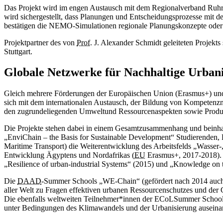
Das Projekt wird im engen Austausch mit dem Regionalverband Ruhr
wird sichergestellt, dass Planungen und Entscheidungsprozesse mit 
bestätigen die NEMO-Simulationen regionale Planungskonzepte oder 
Projektpartner des von
Prof.
J. Alexander Schmidt geleiteten Projekts
Stuttgart.
Globale Netzwerke für Nachhaltige Urban
Gleich mehrere Förderungen der Europäischen Union (Erasmus+) un
sich mit dem internationalen Austausch, der Bildung von Kompetenzn
den zugrundeliegenden Umweltund Ressourcenaspekten sowie Produkt
Die Projekte stehen dabei in einem Gesamtzusammenhang und beinha
„EnviChain – the Basis for Sustainable Development“ Studierenden,
Maritime Transport) die Weiterentwicklung des Arbeitsfelds „Wasser-
Entwicklung Ägyptens und Nordafrikas (
EU
Erasmus+, 2017-2018). 
„Resilience of urban-industrial Systems“ (2015) und „Knowledge o
Die
DAAD
-Summer Schools „WE-Chain“ (gefördert nach 2014 auch
aller Welt zu Fragen effektiven urbanen Ressourcenschutzes und de
Die ebenfalls weltweiten Teilnehmer*innen der ECoLSummer School z
unter Bedingungen des Klimawandels und der Urbanisierung auseina