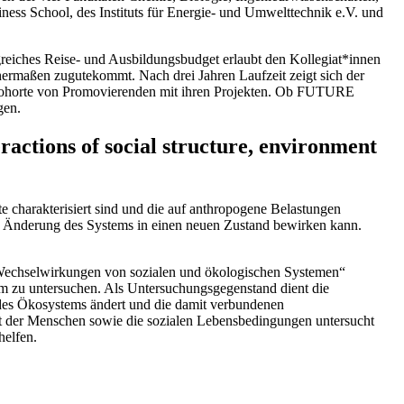
ess School, des Instituts für Energie- und Umwelttechnik e.V. und
ngreiches Reise- und Ausbildungsbudget erlaubt den Kollegiat*innen
hermaßen zugutekommt. Nach drei Jahren Laufzeit zeigt sich der
e Kohorte von Promovierenden mit ihren Projekten. Ob FUTURE
gen.
actions of social structure, environment
charakterisiert sind und die auf anthropogene Belastungen
te Änderung des Systems in einen neuen Zustand bewirken kann.
chselwirkungen von sozialen und ökologischen Systemen“
m zu untersuchen. Als Untersuchungsgegenstand dient die
 des Ökosystems ändert und die damit verbundenen
it der Menschen sowie die sozialen Lebensbedingungen untersucht
helfen.