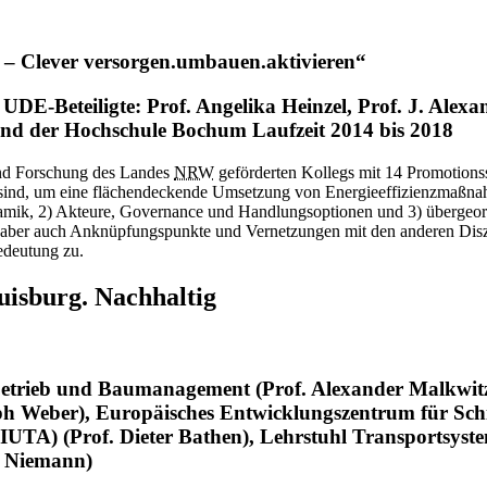
r – Clever versorgen.umbauen.aktivieren“
UDE-Beteiligte: Prof. Angelika Heinzel, Prof. J. Alex
nd der Hochschule Bochum Laufzeit 2014 bis 2018
und Forschung des Landes
NRW
geförderten Kollegs mit 14 Promotionsst
ind, um eine flächendeckende Umsetzung von Energieeffizienzmaßnahmen
ynamik, 2) Akteure, Governance und Handlungsoptionen und 3) überge
n aber auch Anknüpfungspunkte und Vernetzungen mit den anderen Dis
edeutung zu.
uisburg. Nachhaltig
betrieb und Baumanagement (Prof. Alexander Malkwitz),
stoph Weber), Europäisches Entwicklungszentrum für Sch
(IUTA) (Prof. Dieter Bathen), Lehrstuhl Transportsyst
é Niemann)