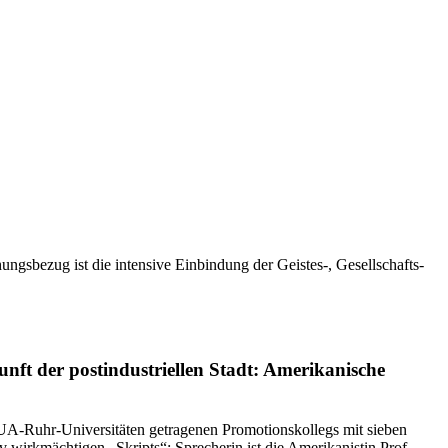
gsbezug ist die intensive Einbindung der Geistes-, Gesellschafts-
unft der postindustriellen Stadt: Amerikanische
 UA-Ruhr-Universitäten getragenen Promotionskollegs mit sieben
iv wirkmächtigen „Skripts“: Sprecherin ist die Amerikanistin
Prof.