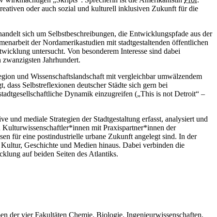
eativen oder auch sozial und kulturell inklusiven Zukunft für die
 handelt sich um Selbstbeschreibungen, die Entwicklungspfade aus der
narbeit der Nordamerikastudien mit stadtgestaltenden öffentlichen
twicklung untersucht. Von besonderem Interesse sind dabei
n zwanzigsten Jahrhundert.
 Region und Wissenschaftslandschaft mit vergleichbar umwälzendem
, dass Selbstreflexionen deutscher Städte sich gern bei
adtgesellschaftliche Dynamik einzugreifen („This is not Detroit“ –
e und mediale Strategien der Stadtgestaltung erfasst, analysiert und
 Kulturwissenschaftler*innen mit Praxispartner*innen der
en für eine postindustrielle urbane Zukunft angelegt sind. In der
r, Kultur, Geschichte und Medien hinaus. Dabei verbinden die
klung auf beiden Seiten des Atlantiks.
pen der vier Fakultäten Chemie, Biologie, Ingenieurwissenschaften,