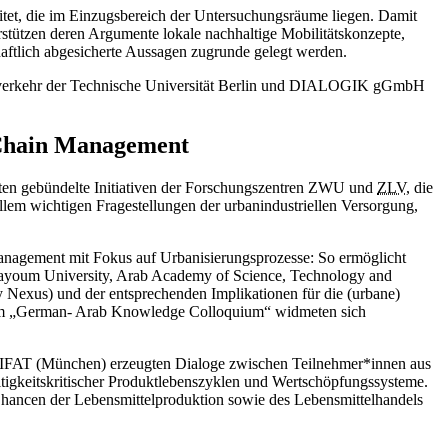
t, die im Einzugsbereich der Untersuchungsräume liegen. Damit
tützen deren Argumente lokale nachhaltige Mobilitätskonzepte,
ftlich abgesicherte Aussagen zugrunde gelegt werden.
eeverkehr der Technische Universität Berlin und DIALOGIK gGmbH
y Chain Management
hten gebündelte Initiativen der Forschungszentren ZWU und
ZLV
, die
em wichtigen Fragestellungen der urbanindustriellen Versorgung,
nagement mit Fokus auf Urbanisierungsprozesse: So ermöglicht
(Fayoum University, Arab Academy of Science, Technology and
y Nexus) und der entsprechenden Implikationen für die (urbane)
m „German- Arab Knowledge Colloquium“ widmeten sich
 IFAT (München) erzeugten Dialoge zwischen Teilnehmer*innen aus
tigkeitskritischer Produktlebenszyklen und Wertschöpfungssysteme.
hancen der Lebensmittelproduktion sowie des Lebensmittelhandels