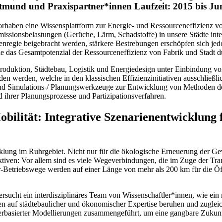
tmund und Praxispartner*innen Laufzeit: 2015 bis Ju
aben eine Wissensplattform zur Energie- und Ressourceneffizienz von
missionsbelastungen (Gerüche, Lärm, Schadstoffe) in unsere Städte inte
nregie beigebracht werden, stärkere Bestrebungen erschöpfen sich jed
 das Gesamtpotenzial der Ressourceneffizienz von Fabrik und Stadt 
, Produktion, Städtebau, Logistik und Energiedesign unter Einbindu
en werden, welche in den klassischen Effizienzinitiativen ausschließli
und Simulations-/ Planungswerkzeuge zur Entwicklung von Methoden de
d ihrer Planungsprozesse und Partizipationsverfahren.
tät: Integrative Szenarienentwicklung für
klung im Ruhrgebiet. Nicht nur für die ökologische Erneuerung der Ge
tiven: Vor allem sind es viele Wegeverbindungen, die im Zuge der Tra
etriebswege werden auf einer Länge von mehr als 200 km für die Öffen
sucht ein interdisziplinäres Team von Wissenschaftler*innen, wie ein
rmaßen auf städtebaulicher und ökonomischer Expertise beruhen und zug
erbasierter Modellierungen zusammengeführt, um eine gangbare Zukunft 