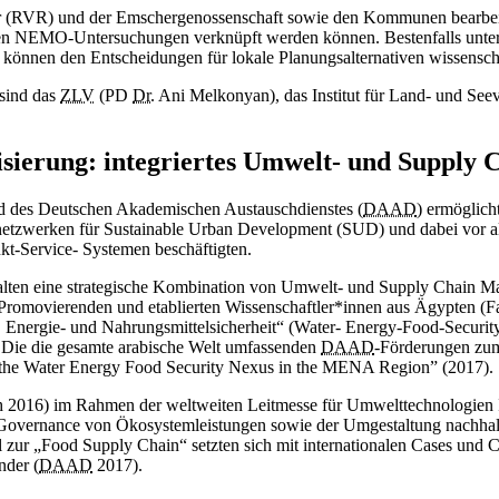
 (RVR) und der Emschergenossenschaft sowie den Kommunen bearbeite
den NEMO-Untersuchungen verknüpft werden können. Bestenfalls unters
können den Entscheidungen für lokale Planungsalternativen wissenscha
 sind das
ZLV
(PD
Dr.
Ani Melkonyan), das Institut für Land- und S
isierung: integriertes Umwelt- und Suppl
d des Deutschen Akademischen Austauschdienstes (
DAAD
) ermöglic
etzwerken für Sustainable Urban Development (SUD) und dabei vor all
-Service- Systemen beschäftigten.
lten eine strategische Kombination von Umwelt- und Supply Chain Ma
 Promovierenden und etablierten Wissenschaftler*innen aus Ägypten 
, Energie- und Nahrungsmittelsicherheit“ (Water- Energy-Food-Securit
Die die gesamte arabische Welt umfassenden
DAAD
-Förderungen zu
n the Water Energy Food Security Nexus in the MENA Region” (2017).
 2016) im Rahmen der weltweiten Leitmesse für Umwelttechnologien
r Governance von Ökosystemleistungen sowie der Umgestaltung nachhal
ur „Food Supply Chain“ setzten sich mit internationalen Cases und C
nder (
DAAD
2017).