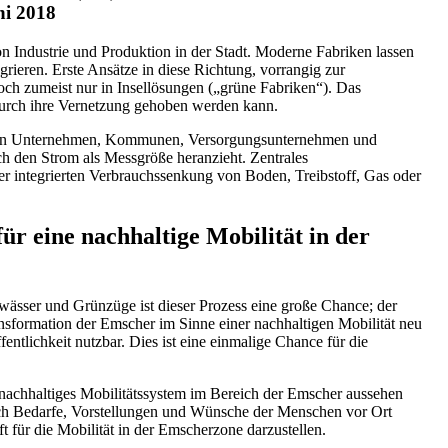
ni 2018
 Industrie und Produktion in der Stadt. Moderne Fabriken lassen
grieren. Erste Ansätze in diese Richtung, vorrangig zur
och zumeist nur in Insellösungen („grüne Fabriken“). Das
durch ihre Vernetzung gehoben werden kann.
ng von Unternehmen, Kommunen, Versorgungsunternehmen und
ch den Strom als Messgröße heranzieht. Zentrales
r integrierten Verbrauchssenkung von Boden, Treibstoff, Gas oder
 eine nachhaltige Mobilität in der
wässer und Grünzüge ist dieser Prozess eine große Chance; der
nsformation der Emscher im Sinne einer nachhaltigen Mobilität neu
tlichkeit nutzbar. Dies ist eine einmalige Chance für die
 nachhaltiges Mobilitätssystem im Bereich der Emscher aussehen
leich Bedarfe, Vorstellungen und Wünsche der Menschen vor Ort
für die Mobilität in der Emscherzone darzustellen.