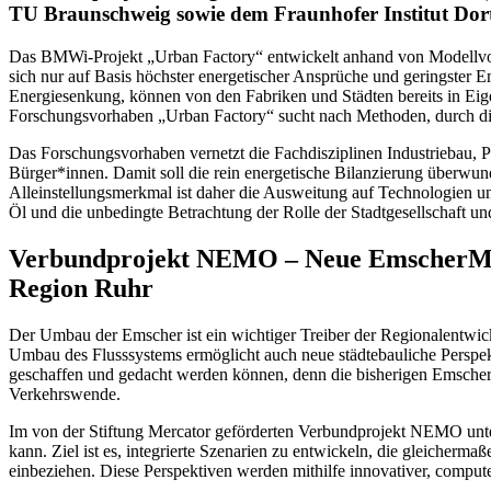
TU Braunschweig sowie dem Fraunhofer Institut Dor
Das BMWi-Projekt „Urban Factory“ entwickelt anhand von Modellvorh
sich nur auf Basis höchster energetischer Ansprüche und geringster E
Energiesenkung, können von den Fabriken und Städten bereits in Eige
Forschungsvorhaben „Urban Factory“ sucht nach Methoden, durch die
Das Forschungsvorhaben vernetzt die Fachdisziplinen Industriebau
Bürger*innen. Damit soll die rein energetische Bilanzierung überwund
Alleinstellungsmerkmal ist daher die Ausweitung auf Technologien 
Öl und die unbedingte Betrachtung der Rolle der Stadtgesellschaft un
Verbundprojekt NEMO – Neue EmscherMobili
Region Ruhr
Der Umbau der Emscher ist ein wichtiger Treiber der Regionalentwic
Umbau des Flusssystems ermöglicht auch neue städtebauliche Perspek
geschaffen und gedacht werden können, denn die bisherigen Emscher-B
Verkehrswende.
Im von der Stiftung Mercator geförderten Verbundprojekt NEMO unter
kann. Ziel ist es, integrierte Szenarien zu entwickeln, die gleiche
einbeziehen. Diese Perspektiven werden mithilfe innovativer, comput