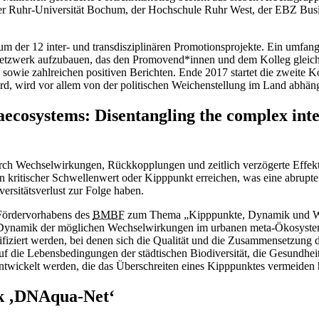
er Ruhr-Universität Bochum, der Hochschule Ruhr West, der EBZ Busin
rum der 12 inter- und transdisziplinären Promotionsprojekte. Ein umfa
e- Netzwerk aufzubauen, das den Promovend*innen und dem Kolleg gleic
n sowie zahlreichen positiven Berichten. Ende 2017 startet die zweit
rd, wird vor allem von der politischen Weichenstellung im Land abhän
osystems: Disentangling the complex inter
h Wechselwirkungen, Rückkopplungen und zeitlich verzögerte Effekte 
en kritischer Schwellenwert oder Kipppunkt erreichen, was eine abrup
rsitätsverlust zur Folge haben.
 Fördervorhabens des
BMBF
zum Thema „Kipppunkte, Dynamik und We
die Dynamik der möglichen Wechselwirkungen im urbanen meta-Ökosyste
tifiziert werden, bei denen sich die Qualität und die Zusammensetzung
uf die Lebensbedingungen der städtischen Biodiversität, die Gesundhe
wickelt werden, die das Überschreiten eines Kipppunktes vermeiden 
k ‚DNAqua-Net‘