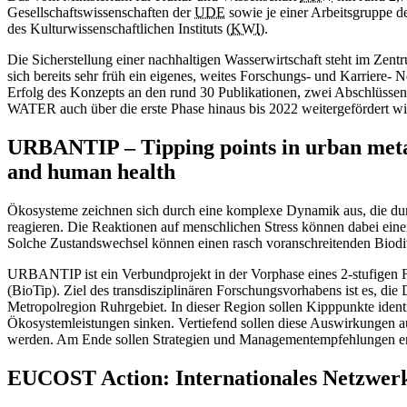
Gesellschaftswissenschaften der
UDE
sowie je einer Arbeitsgruppe d
des Kulturwissenschaftlichen Instituts (
KWI
).
Die Sicherstellung einer nachhaltigen Wasserwirtschaft steht im Zent
sich bereits sehr früh ein eigenes, weites Forschungs- und Karrier
Erfolg des Konzepts an den rund 30 Publikationen, zwei Abschlüsse
WATER auch über die erste Phase hinaus bis 2022 weitergefördert wi
URBANTIP – Tipping points in urban metaec
and human health
Ökosysteme zeichnen sich durch eine komplexe Dynamik aus, die durc
reagieren. Die Reaktionen auf menschlichen Stress können dabei ein
Solche Zustandswechsel können einen rasch voranschreitenden Biodive
URBANTIP ist ein Verbundprojekt in der Vorphase eines 2-stufigen
(BioTip). Ziel des transdisziplinären Forschungsvorhabens ist es, 
Metropolregion Ruhrgebiet. In dieser Region sollen Kipppunkte iden
Ökosystemleistungen sinken. Vertiefend sollen diese Auswirkungen a
werden. Am Ende sollen Strategien und Managementempfehlungen ent
EUCOST Action: Internationales Netzwer