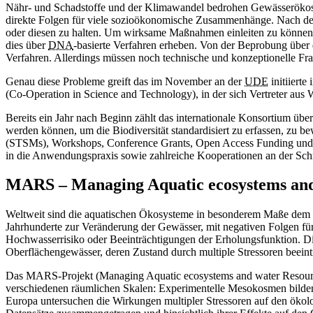
Nähr- und Schadstoffe und der Klimawandel bedrohen Gewässerökosys
direkte Folgen für viele sozioökonomische Zusammenhänge. Nach d
oder diesen zu halten. Um wirksame Maßnahmen einleiten zu können,
dies über
DNA
-basierte Verfahren erheben. Von der Beprobung über 
Verfahren. Allerdings müssen noch technische und konzeptionelle Fr
Genau diese Probleme greift das im November an der
UDE
initiiert
(Co-Operation in Science and Technology), in der sich Vertreter au
Bereits ein Jahr nach Beginn zählt das internationale Konsortium üb
werden können, um die Biodiversität standardisiert zu erfassen, zu b
(STSMs), Workshops, Conference Grants, Open Access Funding und Tr
in die Anwendungspraxis sowie zahlreiche Kooperationen an der Schni
MARS – Managing Aquatic ecosystems and 
Weltweit sind die aquatischen Ökosysteme in besonderem Maße dem me
Jahrhunderte zur Veränderung der Gewässer, mit negativen Folgen für
Hochwasserrisiko oder Beeinträchtigungen der Erholungsfunktion. Die
Oberflächengewässer, deren Zustand durch multiple Stressoren beeinträ
Das MARS-Projekt (Managing Aquatic ecosystems and water Resources
verschiedenen räumlichen Skalen: Experimentelle Mesokosmen bilden d
Europa untersuchen die Wirkungen multipler Stressoren auf den öko