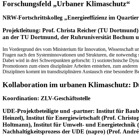
Forschungsfeld „Urbaner Klimaschutz“
NRW-Fortschrittskolleg „Energieeffizienz im Quartie
Projektleitung: Prof. Christa Reicher (TU Dortmund) 
an der TU Dortmund, der Ruhruniversität Bochum u
Im Vordergrund des vom Ministerium für Innovation, Wissenschaft 
Fragen nach den Systeminnovationen und Strukturen, die notwendig s
Dabei wird in drei Schwerpunkten geforscht: 1) soziotechnische D
Promotionen zum einen disziplinäre Arbeiten entstehen, zum andere
Disziplinen kommt im transdisziplinären Austausch eine besondere B
Kollaboration im urbanen Klimaschutz: D
Koordination: ZLV-Geschäftsstelle
UDE-Projektbeteiligte und -partner: Institut für Bau
Heinzel), Institut für Energiewirtschaft (Prof. Chri
Holtmann), Institut für Umwelt- und Energietechnik 
Nachhaltigkeitsprozess der UDE (napro) (Prof. Andr