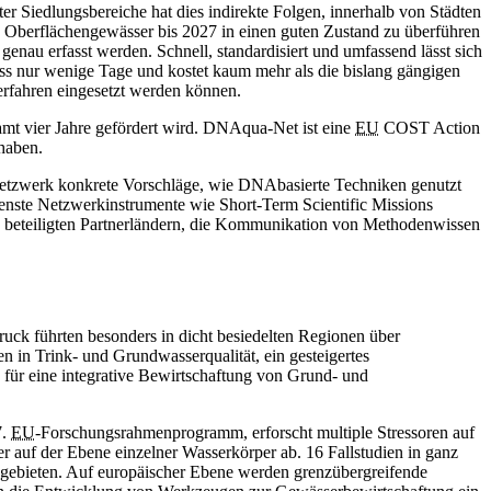
Siedlungsbereiche hat dies indirekte Folgen, innerhalb von Städten
die Oberflächengewässer bis 2027 in einen guten Zustand zu überführen
u erfasst werden. Schnell, standardisiert und umfassend lässt sich
ess nur wenige Tage und kostet kaum mehr als die bislang gängigen
erfahren eingesetzt werden können.
amt vier Jahre gefördert wird. DNAqua-Net ist eine
EU
COST Action
haben.
s Netzwerk konkrete Vorschläge, wie DNAbasierte Techniken genutzt
edenste Netzwerkinstrumente wie Short-Term Scientific Missions
 beteiligten Partnerländern, die Kommunikation von Methodenwissen
uck führten besonders in dicht besiedelten Regionen über
 in Trink- und Grundwasserqualität, ein gesteigertes
 für eine integrative Bewirtschaftung von Grund- und
7.
EU
-Forschungsrahmenprogramm, erforscht multiple Stressoren auf
 auf der Ebene einzelner Wasserkörper ab. 16 Fallstudien in ganz
sgebieten. Auf europäischer Ebene werden grenzübergreifende