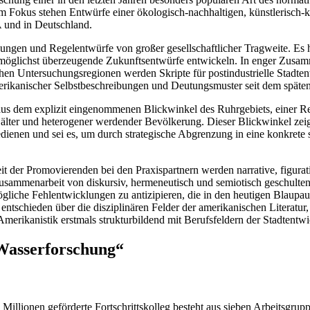
m Fokus stehen Entwürfe einer ökologisch-nachhaltigen, künstlerisch-kr
 und in Deutschland.
sungen und Regelentwürfe von großer gesellschaftlicher Tragweite. Es
möglichst überzeugende Zukunftsentwürfe entwickeln. In enger Zusamme
en Untersuchungsregionen werden Skripte für postindustrielle Stadten
merikanischer Selbstbeschreibungen und Deutungsmuster seit dem späte
gt aus dem explizit eingenommenen Blickwinkel des Ruhrgebiets, einer
 älter und heterogener werdender Bevölkerung. Dieser Blickwinkel zeigt
enen und sei es, um durch strategische Abgrenzung in eine konkrete st
 der Promovierenden bei den Praxispartnern werden narrative, figurativ
Zusammenarbeit von diskursiv, hermeneutisch und semiotisch geschulten
ögliche Fehlentwicklungen zu antizipieren, die in den heutigen Blaupaus
entschieden über die disziplinären Felder der amerikanischen Literatu
rikanistik erstmals strukturbildend mit Berufsfeldern der Stadtentwic
Wasserforschung“
 Millionen geförderte Fortschrittskolleg besteht aus sieben Arbeitsgrup