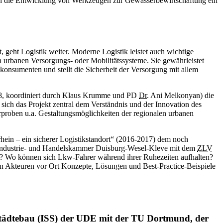
 in die Entwicklung von Werkzeugen zur Gewässerbewirtschaftung ein
 geht Logistik weiter. Moderne Logistik leistet auch wichtige
n urbanen Versorgungs- oder Mobilitätssysteme. Sie gewährleistet
konsumenten und stellt die Sicherheit der Versorgung mit allem
018, koordiniert durch Klaus Krumme und PD
Dr.
Ani Melkonyan) die
ich das Projekt zentral dem Verständnis und der Innovation des
rproben u.a. Gestaltungsmöglichkeiten der regionalen urbanen
hein – ein sicherer Logistikstandort“ (2016-2017) dem noch
en Industrie- und Handelskammer Duisburg-Wesel-Kleve mit dem
ZLV
? Wo können sich Lkw-Fahrer während ihrer Ruhezeiten aufhalten?
anten Akteuren vor Ort Konzepte, Lösungen und
Best-Practice
-Beispiele
 Städtebau (ISS) der UDE mit der TU Dortmund, der