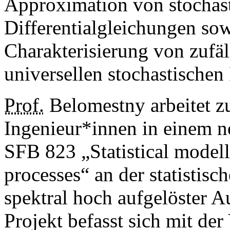
Approximation von stochast
Differentialgleichungen sow
Charakterisierung von zufä
universellen stochastischen
Prof.
Belomestny arbeitet 
Ingenieur*innen in einem 
SFB 823 „Statistical model
processes“ an der statistisc
spektral hoch aufgelöster A
Projekt befasst sich mit de