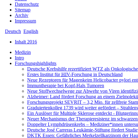
Datenschutz
Sitemap
Archiv
Impressum
Deutsch
English
Inhalt 2016
Medizin
Intro
Forschungshighlights
Deutsche Krebshilfe rezertifiziert WTZ als Onkologisch
Erstes Institut für
HIV
-Forschung in Deutschland
Neue Rezeptoren für Magenkeim Helicobacter pylori ent
Immuntherapie bei Kopf-Hals Tumoren
Neue Stoffwechselwege zur Abwehr von Viren identifizi
Alzheimer: Land fördert Forschung an einem Zielmolekü
Forschungsprojekt SEVRIT – 3,2 Mio. für zellfreie Stam
Graduiertenkolleg 1739 wird weiter gefördert – Strahle
Ein Auslöser für Multiple Sklerose entdeckt - Blutgerinn
Neuer Mechanismus der Therapieresistenz im schwarzen
Doppelter Lymphdrüsenkrebs – Mediziner*innen unter
Deutsche José Carreras Leukämie-Stiftung fördert Studie
DKTK
Essen
: Gefährliches Merkelzellkarzinom der Haut