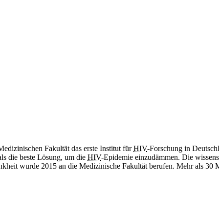
izinischen Fakultät das erste Institut für
HIV
-Forschung in Deutschla
 als die beste Lösung, um die
HIV
-Epidemie einzudämmen. Die wissensch
nkheit wurde 2015 an die Medizinische Fakultät berufen. Mehr als 30 