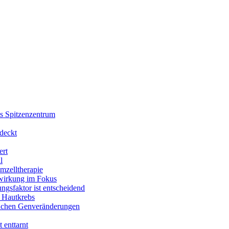
es Spitzenzentrum
deckt
ert
l
mzelltherapie
nwirkung im Fokus
ungsfaktor ist entscheidend
 Hautkrebs
suchen Genveränderungen
 enttarnt