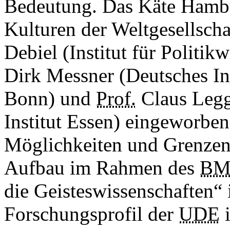
Bedeutung. Das Käte Hambu
Kulturen der Weltgesellsch
Debiel (Institut für Politi
Dirk Messner (Deutsches Ins
Bonn) und
Prof.
Claus Legg
Institut
Essen
) eingeworben 
Möglichkeiten und Grenzen 
Aufbau im Rahmen des
BM
die Geisteswissenschaften“ i
Forschungsprofil der
UDE
i