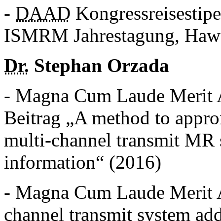
-
DAAD
Kongressreisestip
ISMRM Jahrestagung, Hawa
Dr.
Stephan Orzada
- Magna Cum Laude Merit 
Beitrag „A method to appr
multi-channel transmit MR 
information“ (2016)
- Magna Cum Laude Merit 
channel transmit system ad