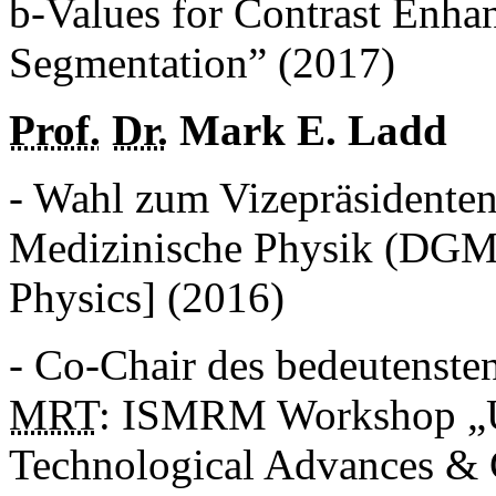
b-Values for Contrast Enh
Segmentation” (2017)
Prof.
Dr.
Mark E. Ladd
- Wahl zum Vizepräsidenten
Medizinische Physik (DGMP
Physics] (2016)
- Co-Chair des bedeutenst
MRT
: ISMRM Workshop „U
Technological Advances & C