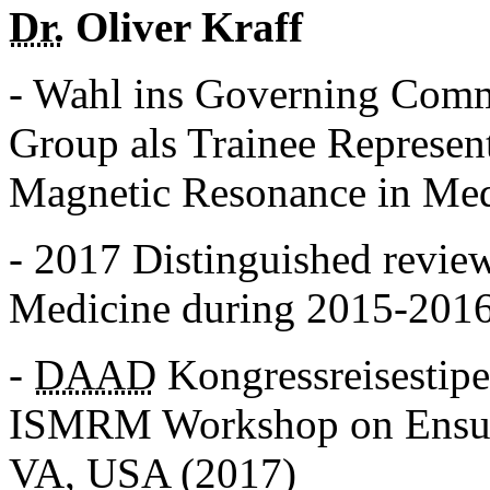
Dr.
Oliver Kraff
- Wahl ins Governing Comm
Group als Trainee Represent
Magnetic Resonance in Med
- 2017 Distinguished revie
Medicine during 2015-201
-
DAAD
Kongressreisestip
ISMRM Workshop on Ensur
VA, USA (2017)