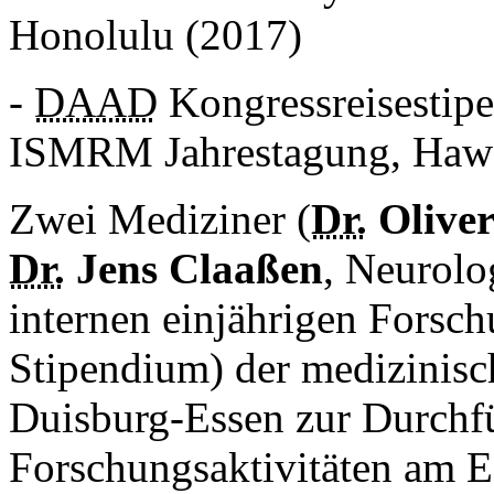
Honolulu (2017)
-
DAAD
Kongressreisestip
ISMRM Jahrestagung, Hawa
Zwei Mediziner (
Dr.
Olive
Dr.
Jens Claaßen
, Neurolo
internen einjährigen Fors
Stipendium) der medizinisch
Duisburg-
Essen
zur Durchfü
Forschungsaktivitäten am E