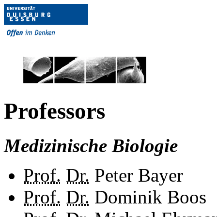
Professors
Medizinische Biologie
Prof.
Dr.
Peter Bayer
Prof.
Dr.
Dominik Boos