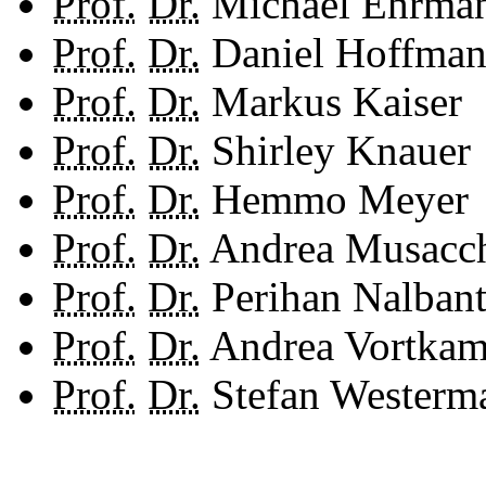
Prof.
Dr.
Michael Ehrma
Prof.
Dr.
Daniel Hoffma
Prof.
Dr.
Markus Kaiser
Prof.
Dr.
Shirley Knau
Prof.
Dr.
Hemmo Meyer
Prof.
Dr.
Andrea Musacc
Prof.
Dr.
Perihan Nalban
Prof.
Dr.
Andrea Vortka
Prof.
Dr.
Stefan Westerm