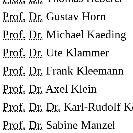
Prof.
Dr.
Gustav Horn
Prof.
Dr.
Michael Kaeding
Prof.
Dr.
Ute Klammer
Prof.
Dr.
Frank Kleemann
Prof.
Dr.
Axel Klein
Prof.
Dr.
Dr.
Karl-Rudolf K
Prof.
Dr.
Sabine Manzel