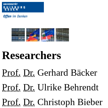
Researchers
Prof.
Dr.
Gerhard Bäcker
Prof.
Dr.
Ulrike Behrendt
Prof.
Dr.
Christoph Bieber