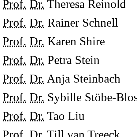
Prof.
Dr.
Theresa Reinold
Prof.
Dr.
Rainer Schnell
Prof.
Dr.
Karen Shire
Prof.
Dr.
Petra Stein
Prof.
Dr.
Anja Steinbach
Prof.
Dr.
Sybille Stöbe-Blo
Prof.
Dr.
Tao Liu
Prof.
Dr.
Till van Treeck