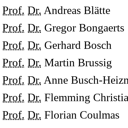
Prof.
Dr.
Andreas Blätte
Prof.
Dr.
Gregor Bongaerts
Prof.
Dr.
Gerhard Bosch
Prof.
Dr.
Martin Brussig
Prof.
Dr.
Anne Busch-Heiz
Prof.
Dr.
Flemming Christi
Prof.
Dr.
Florian Coulmas