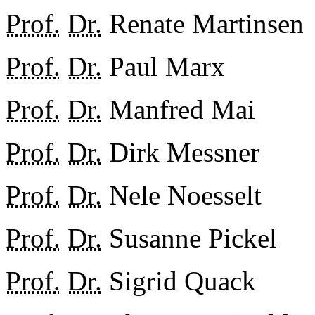
Prof.
Dr.
Renate Martinsen
Prof.
Dr.
Paul Marx
Prof.
Dr.
Manfred Mai
Prof.
Dr.
Dirk Messner
Prof.
Dr.
Nele Noesselt
Prof.
Dr.
Susanne Pickel
Prof.
Dr.
Sigrid Quack