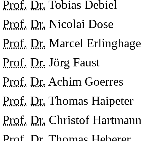
Prof.
Dr.
Tobias Debiel
Prof.
Dr.
Nicolai Dose
Prof.
Dr.
Marcel Erlinghag
Prof.
Dr.
Jörg Faust
Prof.
Dr.
Achim Goerres
Prof.
Dr.
Thomas Haipeter
Prof.
Dr.
Christof Hartman
Prof.
Dr.
Thomas Heberer