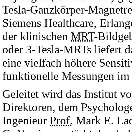
Tesla-Ganzkörper-Magnetr
Siemens Healthcare, Erlange
der klinischen
MRT
-Bildge
oder 3-Tesla-MRTs liefert 
eine vielfach höhere Sensiti
funktionelle Messungen im
Geleitet wird das Institut v
Direktoren, dem Psycholo
Ingenieur
Prof.
Mark E. La