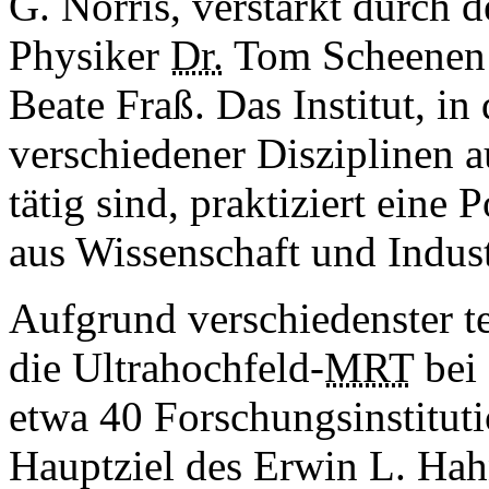
G. Norris, verstärkt durch 
Physiker
Dr.
Tom Scheenen 
Beate Fraß. Das Institut, in
verschiedener Disziplinen 
tätig sind, praktiziert eine 
aus Wissenschaft und Indust
Aufgrund verschiedenster t
die Ultrahochfeld-
MRT
bei 
etwa 40 Forschungsinstituti
Hauptziel des Erwin L. Hahn 