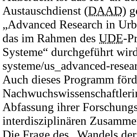
Austauschdienst (
DAAD
) 
„Advanced Research in Urb
das im Rahmen des
UDE
-P
Systeme“ durchgeführt wir
systeme/us_advanced-resear
Auch dieses Programm förd
Nachwuchswissenschaftlerin
Abfassung ihrer Forschungsa
interdisziplinären Zusamm
Die Frage des „Wandels der